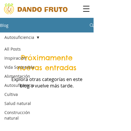
DANDO FRUTO
Blog
Autosuficiencia
All Posts
Próximamente
Inspiración
nuevas entradas
Vida Sostenible
Alimentación
Explora otras categorías en este
Autosuficiencia
blog o vuelve más tarde.
Cultiva
Salud natural
Construcción
natural