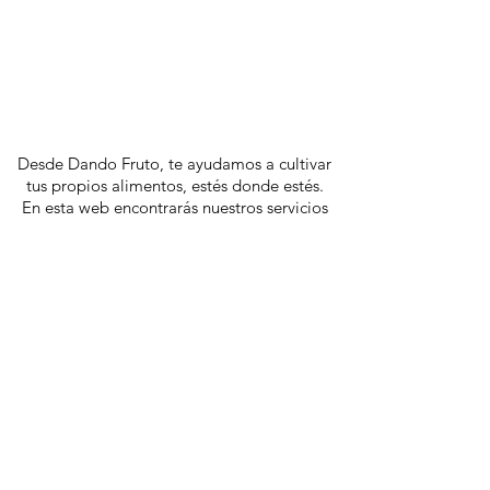
Desde Dando Fruto, te ayudamos a cultivar
tus propios alimentos, estés donde estés.
En esta web encontrarás nuestros servicios
y material didáctico que esperamos
te ayuden a obtener cosechas abundantes y
nutritivas.
info@dandofruto.com
© 2020 by Miguel Lepoutre
Política de privacidad